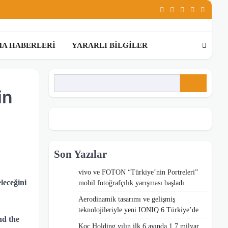
Linkedin
Facebook
Instagram
Youtube
Twitter
A HABERLERI
YARARLI BILGILER
in
Son Yazılar
vivo ve FOTON “Türkiye’nin Portreleri”
leceğini
mobil fotoğrafçılık yarışması başladı
Aerodinamik tasarımı ve gelişmiş
teknolojileriyle yeni IONIQ 6 Türkiye’de
nd the
Koç Holding yılın ilk 6 ayında 1,7 milyar