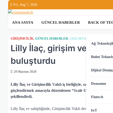
Skip
Fri, Aug 7, 2026
to
content
ANA SAYFA
GÜNCEL HABERLER
BACK OF TE
GIRIŞIMCILIK
,
GÜNCEL HABERLER
,
SAĞLIKTA TEKNOLOJI
Ağ Teknolojil
Lilly İlaç, girişim ve iş d
Bulut Teknolo
buluşturdu
Dijital Dönü
20 Haziran 2026
Donanım
Lilly İlaç ve Girişimcilik Vakfı iş birliğiyle, sağlıkta dönüş
güçlendirmek amacıyla düzenlenen “Scale Up Day: Ideas Beyond
şekillendirdi.
Fintech
Lilly İlaç ev sahipliğinde, Girişimcilik Vakfı desteği ile 18 Haz
IoT