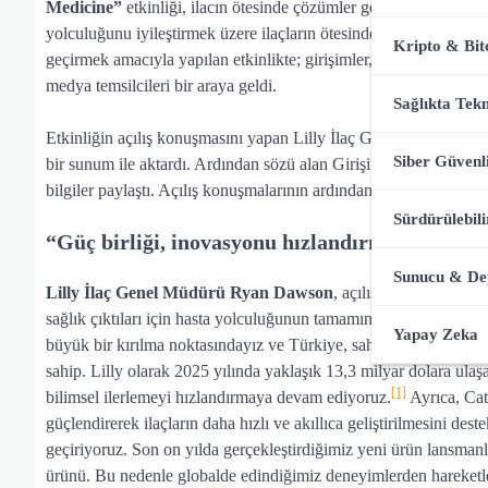
Medicine”
etkinliği, ilacın ötesinde çözümler geliştirme ve sağlı
yolculuğunu iyileştirmek üzere ilaçların ötesinde fikirler üretmek,
Kripto & Bit
geçirmek amacıyla yapılan etkinlikte; girişimler, teknoloji şirketl
medya temsilcileri bir araya geldi.
Sağlıkta Tekn
Etkinliğin açılış konuşmasını yapan Lilly İlaç Genel Müdürü Ryan
Siber Güvenl
bir sunum ile aktardı. Ardından sözü alan Girişimcilik Vakfı Ge
bilgiler paylaştı. Açılış konuşmalarının ardından farklı sektörlerd
Sürdürülebili
“Güç birliği, inovasyonu hızlandırmanın anaht
Sunucu & D
Lilly İlaç Genel Müdürü Ryan Dawson
, açılış konuşmasında 
sağlık çıktıları için hasta yolculuğunun tamamını ele alan büt
Yapay Zeka
büyük bir kırılma noktasındayız ve Türkiye, sahip olduğu dinami
sahip. Lilly olarak 2025 yılında yaklaşık 13,3 milyar dolara ul
[1]
bilimsel ilerlemeyi hızlandırmaya devam ediyoruz.
Ayrıca, Cat
güçlendirerek ilaçların daha hızlı ve akıllıca geliştirilmesini de
geçiriyoruz. Son on yılda gerçekleştirdiğimiz yeni ürün lansmanlar
ürünü. Bu nedenle globalde edindiğimiz deneyimlerden hareketle, T