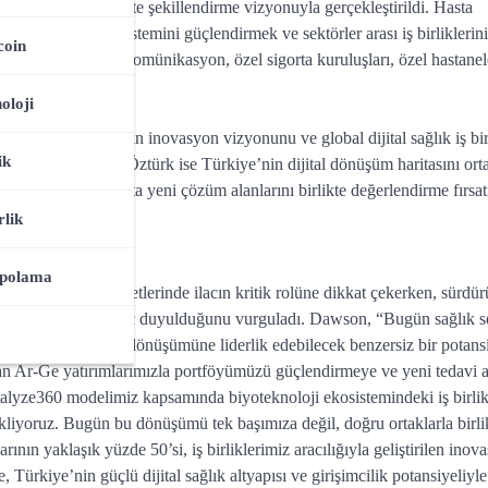
ğın geleceğini birlikte şekillendirme vizyonuyla gerçekleştirildi. Hasta
 dijital sağlık ekosistemini güçlendirmek ve sektörler arası iş birliklerin
coin
eri, bankacılık, telekomünikasyon, özel sigorta kuruluşları, özel hastanel
oloji
 Dawson, Lilly’nin inovasyon vizyonunu ve global dijital sağlık iş birl
ik
nel Müdürü Mehru Öztürk ise Türkiye’nin dijital dönüşüm haritasını or
en paydaşlar, sağlıkta yeni çözüm alanlarını birlikte değerlendirme fırsat
rlik
arıdır”
epolama
modern sağlık hizmetlerinde ilacın kritik rolüne dikkat çekerken, sürdürü
üncül çözümlere ihtiyaç duyulduğunu vurguladı. Dawson, “Bugün sağlık 
zmle dijital sağlık dönüşümüne liderlik edebilecek benzersiz bir potans
aşan Ar-Ge yatırımlarımızla portföyümüzü güçlendirmeye ve yeni tedavi a
alyze360 modelimiz kapsamında biyoteknoloji ekosistemindeki iş birlik
stekliyoruz. Bugün bu dönüşümü tek başımıza değil, doğru ortaklarla birli
ının yaklaşık yüzde 50’si, iş birliklerimiz aracılığıyla geliştirilen inov
ürkiye’nin güçlü dijital sağlık altyapısı ve girişimcilik potansiyeliyle