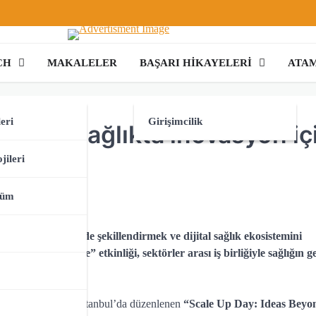
CH
MAKALELER
BAŞARI HIKAYELERI
ATAM
eri
Girişimcilik
ünyasını sağlıkta inovasyon iç
jileri
şüm
ümü ortak bir zeminde şekillendirmek ve dijital sağlık ekosistemini
 the Medicine” etkinliği, sektörler arası iş birliğiyle sağlığın ge
iran 2026 tarihinde İstanbul’da düzenlenen
“Scale Up Day: Ideas Beyo