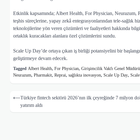
Etkinlik kapsamında; Albert Health, For Physician, Neurazum, Ph
teşhis süreçlerine, yapay zekâ entegrasyonlarından tele-sağlık hi
teknolojilerine yön veren çözümleri ve faaliyetleri hakkında bilgil
ortaklık kuracakları alanlara özel çözümlerini sundu.
Scale Up Day’de ortaya çıkan iş birliği potansiyelini bir başlang
geliştirmeye devam edecek.
Tagged
Albert Health
,
For Physician
,
Girişimcilik Vakfı Genel Müdür
Neurazum
,
Pharmakit
,
Reprai
,
sağlıkta inovasyon
,
Scale Up Day
,
Scale
Yazı
⟵
Türkiye fintech sektörü 2026’nın ilk çeyreğinde 7 milyon do
gezinmesi
yatırım aldı