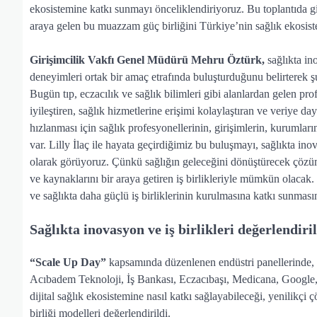
ekosistemine katkı sunmayı önceliklendiriyoruz. Bu toplantıda gi
araya gelen bu muazzam güç birliğini Türkiye’nin sağlık ekosis
Girişimcilik Vakfı Genel Müdürü Mehru Öztürk,
sağlıkta in
deneyimleri ortak bir amaç etrafında buluşturduğunu belirterek şun
Bugün tıp, eczacılık ve sağlık bilimleri gibi alanlardan gelen pr
iyileştiren, sağlık hizmetlerine erişimi kolaylaştıran ve veriy
hızlanması için sağlık profesyonellerinin, girişimlerin, kurumları
var. Lilly İlaç ile hayata geçirdiğimiz bu buluşmayı, sağlıkta in
olarak görüyoruz. Çünkü sağlığın geleceğini dönüştürecek çözümler,
ve kaynaklarını bir araya getiren iş birlikleriyle mümkün olacak.
ve sağlıkta daha güçlü iş birliklerinin kurulmasına katkı sunmas
Sağlıkta inovasyon ve iş birlikleri değerlendiri
“Scale Up Day”
kapsamında düzenlenen endüstri panellerinde, sağ
Acıbadem Teknoloji, İş Bankası, Eczacıbaşı, Medicana, Google, Tu
dijital sağlık ekosistemine nasıl katkı sağlayabileceği, yenilikçi
birliği modelleri değerlendirildi.