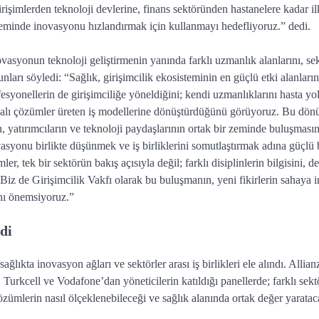
rişimlerden teknoloji devlerine, finans sektöründen hastanelere kadar il
teminde inovasyonu hızlandırmak için kullanmayı hedefliyoruz.” dedi.
ovasyonun teknoloji geliştirmenin yanında farklı uzmanlık alanlarını, sek
ları söyledi: “Sağlık, girişimcilik ekosisteminin en güçlü etki alanların
ofesyonellerin de girişimciliğe yöneldiğini; kendi uzmanlıklarını hasta y
e dayalı çözümler üreten iş modellerine dönüştürdüğünü görüyoruz. Bu d
n, yatırımcıların ve teknoloji paydaşlarının ortak bir zeminde buluşmasın
ovasyonu birlikte düşünmek ve iş birliklerini somutlaştırmak adına güçlü 
 tek bir sektörün bakış açısıyla değil; farklı disiplinlerin bilgisini, d
 Biz de Girişimcilik Vakfı olarak bu buluşmanın, yeni fikirlerin sahaya 
ını önemsiyoruz.”
ldi
lıkta inovasyon ağları ve sektörler arası iş birlikleri ele alındı. Allian
rkcell ve Vodafone’dan yöneticilerin katıldığı panellerde; farklı sekt
 çözümlerin nasıl ölçeklenebileceği ve sağlık alanında ortak değer yaratac