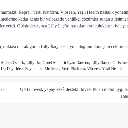
armakit, Reprai, Verti Platform, Vibseen, Yeşil Health hastalık yönet
zmetlerine kadar geniş bir yelpazede yenilikçi çözümler sunan girişimler
er verdi. Girişimler ayrıca Lilly İlaç’ın hastaların yolculuklarını iyileşt
ıç noktası olarak gören Lilly İlaç, hasta yolculuğunu dönüştürecek ortakl
ü Mehru Öztürk
,
Lilly İlaç Genel Müdürü Ryan Dawson
,
Lilly İlaç ve Girişimci
 Up Day: Ideas Beyond the Medicine
,
Verti Platform
,
Vibseen
,
Yeşil Health
lar
QNB Invest, yapay zekâ destekli Invest Plus’ı mobil uygul
ente