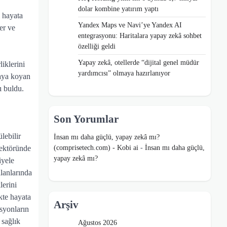
dolar kombine yatırım yaptı
i hayata
Yandex Maps ve Navi’ye Yandex AI
er ve
entegrasyonu: Haritalara yapay zekâ sohbet
özelliği geldi
Yapay zekâ, otellerde “dijital genel müdür
iklerini
yardımcısı” olmaya hazırlanıyor
taya koyan
ı buldu.
Son Yorumlar
lebilir
İnsan mı daha güçlü, yapay zekâ mı?
(comprisetech.com) - Kobi ai
-
İnsan mı daha güçlü,
sektöründe
yapay zekâ mı?
iyele
lanlarında
lerini
kte hayata
Arşiv
asyonların
 sağlık
Ağustos 2026