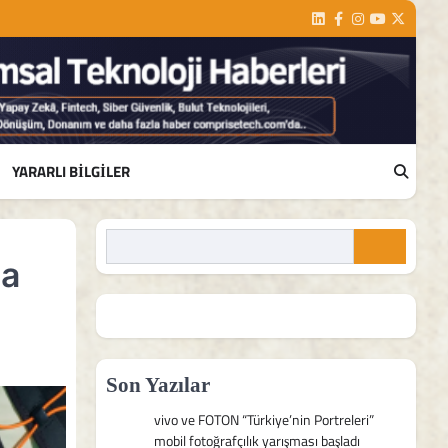
Linkedin
Facebook
Instagram
Youtube
Twitter
YARARLI BILGILER
da
Son Yazılar
vivo ve FOTON “Türkiye’nin Portreleri”
mobil fotoğrafçılık yarışması başladı