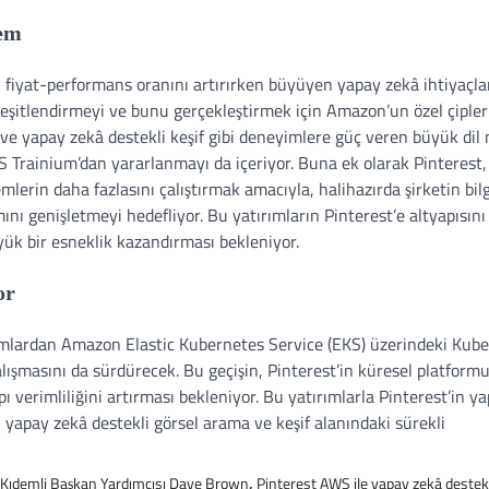
lem
, fiyat-performans oranını artırırken büyüyen yapay zekâ ihtiyaçla
çeşitlendirmeyi ve bunu gerçekleştirmek için Amazon’un özel çipler
a ve yapay zekâ destekli keşif gibi deneyimlere güç veren büyük dil 
WS Trainium’dan yararlanmayı da içeriyor. Buna ek olarak Pinterest,
lerin daha fazlasını çalıştırmak amacıyla, halihazırda şirketin bilg
ını genişletmeyi hedefliyor. Bu yatırımların Pinterest’e altyapısını
ük bir esneklik kazandırması bekleniyor.
or
amlardan Amazon Elastic Kubernetes Service (EKS) üzerindeki Kub
lışmasını da sürdürecek. Bu geçişin, Pinterest’in küresel platform
apı verimliliğini artırması bekleniyor. Bu yatırımlarla Pinterest’in y
in yapay zekâ destekli görsel arama ve keşif alanındaki sürekli
 Kıdemli Başkan Yardımcısı Dave Brown
,
Pinterest AWS ile yapay zekâ destekl