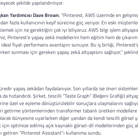
yecek şekilde yapılandırılıyor.
aşkan Yardımcısı Dave Brown
, “Pinterest, AWS üzerinde en gelişmiş
an fazla kullanıcının keşif sürecine güç veriyor. En eski müşteril
klemek için ne gerektiğini çok iyi biliyoruz. AWS bilgi işlem altyapısı
imiz, Pinterest’e yapay zekâ modellerini hem eğitim hem de çıkarım
ideal fiyat-performans avantajını sunuyor. Bu iş birliği, Pinterest
erken sunması için gereken yapay zekâ altyapısını sağlıyor,” şeklin
üredir yapay zekâdan faydalanıyor. Son yıllarda ise öneri sistemleri
a hızlandırdı. Şirket, tescilli “Taste Graph” (Beğeni Grafiği) altya
erine özel ve eyleme dönüştürülebilir sonuçlara ulaşmalarını sağlıyo
ri getirme yöntemlerinden transformer tabanlı üretken modellere 
olarak bünyesine uyarlarken diğer yandan da kendi tescilli görsel 
lik için optimize edilmiş açık kaynaklı görsel-dil modellerinden güç a
ı getiren “Pinterest Assistant”ı kullanıma sundu.