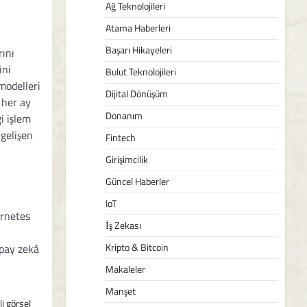
Ağ Teknolojileri
Atama Haberleri
Başarı Hikayeleri
rını
ini
Bulut Teknolojileri
modelleri
Dijital Dönüşüm
 her ay
Donanım
i işlem
 gelişen
Fintech
Girişimcilik
Güncel Haberler
IoT
ernetes
İş Zekası
u
Kripto & Bitcoin
apay zekâ
Makaleler
Manşet
i görsel