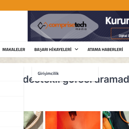
MAKALELER
BAŞARI HIKAYELERI
ATAMA HABERLERI
Girişimcilik
 zekâ destekli görsel arama