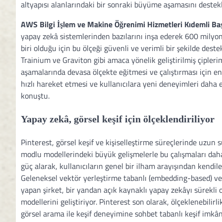
altyapısı alanlarındaki bir sonraki büyüme aşamasını destekle
AWS Bilgi İşlem ve Makine Öğrenimi Hizmetleri Kıdemli B
yapay zekâ sistemlerinden bazılarını inşa ederek 600 milyond
biri olduğu için bu ölçeği güvenli ve verimli bir şekilde deste
Trainium ve Graviton gibi amaca yönelik geliştirilmiş çipler
aşamalarında devasa ölçekte eğitmesi ve çalıştırması için en 
hızlı hareket etmesi ve kullanıcılara yeni deneyimleri daha 
konuştu.
Yapay zekâ, görsel keşif için ölçeklendiriliyor
Pinterest, görsel keşif ve kişiselleştirme süreçlerinde uzun s
modlu modellerindeki büyük gelişmelerle bu çalışmaları daha d
güç alarak, kullanıcıların genel bir ilham arayışından kendil
Geleneksel vektör yerleştirme tabanlı (embedding-based) ve
yapan şirket, bir yandan açık kaynaklı yapay zekâyı sürekli 
modellerini geliştiriyor. Pinterest son olarak, ölçeklenebilir
görsel arama ile keşif deneyimine sohbet tabanlı keşif imkân