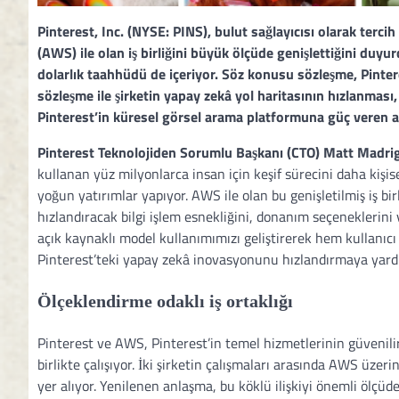
Pinterest, Inc. (NYSE: PINS), bulut sağlayıcısı olarak te
(AWS) ile olan iş birliğini büyük ölçüde genişlettiğini duyu
dolarlık taahhüdü de içeriyor. Söz konusu sözleşme, Pintere
sözleşme ile şirketin yapay zekâ yol haritasının hızlanması
Pinterest’in küresel görsel arama platformuna güç veren a
Pinterest Teknolojiden Sorumlu Başkanı (CTO) Matt Madri
kullanan yüz milyonlarca insan için keşif sürecini daha kişi
yoğun yatırımlar yapıyor. AWS ile olan bu genişletilmiş iş bir
hızlandıracak bilgi işlem esnekliğini, donanım seçeneklerini ve
açık kaynaklı model kullanımımızı geliştirerek hem kullanı
Pinterest’teki yapay zekâ inovasyonunu hızlandırmaya yardı
Ölçeklendirme odaklı iş ortaklığı
Pinterest ve AWS, Pinterest’in temel hizmetlerinin güvenilir
birlikte çalışıyor. İki şirketin çalışmaları arasında AWS üzer
yer alıyor. Yenilenen anlaşma, bu köklü ilişkiyi önemli ölçüd