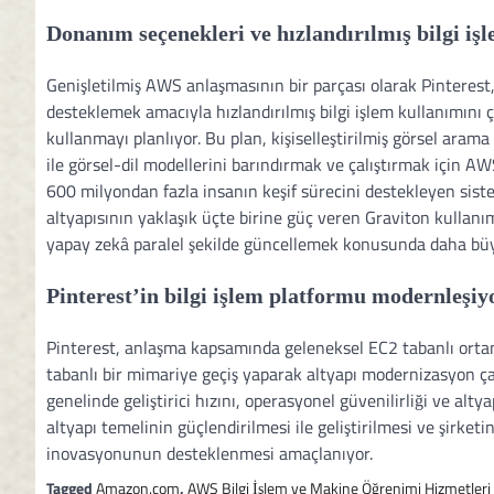
Donanım seçenekleri ve hızlandırılmış bilgi iş
Genişletilmiş AWS anlaşmasının bir parçası olarak Pinterest
desteklemek amacıyla hızlandırılmış bilgi işlem kullanımını 
kullanmayı planlıyor. Bu plan, kişiselleştirilmiş görsel aram
ile görsel-dil modellerini barındırmak ve çalıştırmak için A
600 milyondan fazla insanın keşif sürecini destekleyen sistem
altyapısının yaklaşık üçte birine güç veren Graviton kullanım
yapay zekâ paralel şekilde güncellemek konusunda daha büy
Pinterest’in bilgi işlem platformu modernleşiy
Pinterest, anlaşma kapsamında geleneksel EC2 tabanlı ort
tabanlı bir mimariye geçiş yaparak altyapı modernizasyon ça
genelinde geliştirici hızını, operasyonel güvenilirliği ve alty
altyapı temelinin güçlendirilmesi ile geliştirilmesi ve şirket
inovasyonunun desteklenmesi amaçlanıyor.
Tagged
Amazon.com
,
AWS Bilgi İşlem ve Makine Öğrenimi Hizmetleri