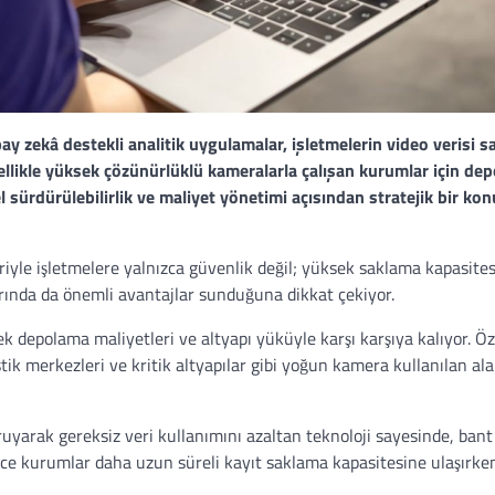
pay zekâ destekli analitik uygulamalar, işletmelerin video verisi 
zellikle yüksek çözünürlüklü kameralarla çalışan kurumlar için de
l sürdürülebilirlik ve maliyet yönetimi açısından stratejik bir kon
yle işletmelere yalnızca güvenlik değil; yüksek saklama kapasitesi
arında da önemli avantajlar sunduğuna dikkat çekiyor.
epolama maliyetleri ve altyapı yüküyle karşı karşıya kalıyor. Öze
jistik merkezleri ve kritik altyapılar gibi yoğun kamera kullanılan al
uyarak gereksiz veri kullanımını azaltan teknoloji sayesinde, bant 
lece kurumlar daha uzun süreli kayıt saklama kapasitesine ulaşırke