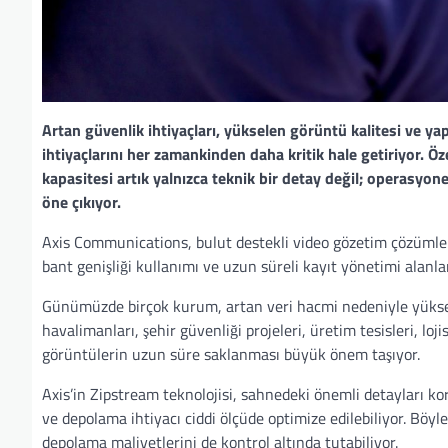
Artan güvenlik ihtiyaçları, yükselen görüntü kalitesi ve ya
ihtiyaçlarını her zamankinden daha kritik hale getiriyor. Ö
kapasitesi artık yalnızca teknik bir detay değil; operasyone
öne çıkıyor.
Axis Communications, bulut destekli video gözetim çözümleri
bant genişliği kullanımı ve uzun süreli kayıt yönetimi alanl
Günümüzde birçok kurum, artan veri hacmi nedeniyle yüksek d
havalimanları, şehir güvenliği projeleri, üretim tesisleri, lo
görüntülerin uzun süre saklanması büyük önem taşıyor.
Axis’in Zipstream teknolojisi, sahnedeki önemli detayları kor
ve depolama ihtiyacı ciddi ölçüde optimize edilebiliyor. Böy
depolama maliyetlerini de kontrol altında tutabiliyor.