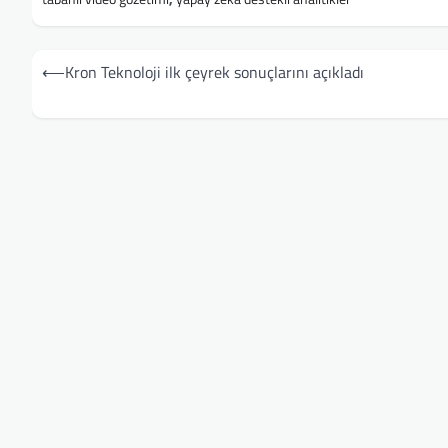
Yazı
⟵
Kron Teknoloji ilk çeyrek sonuçlarını açıkladı
gezinmesi