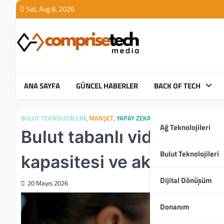
Skip
Sat, Aug 8, 2026
to
content
ANA SAYFA
GÜNCEL HABERLER
BACK OF TECH
BULUT TEKNOLOJILERI
,
MANŞET
,
YAPAY ZEKA
Ağ Teknolojileri
Bulut tabanlı video göze
Bulut Teknolojileri
kapasitesi ve akıllı veri 
Dijital Dönüşüm
20 Mayıs 2026
Donanım