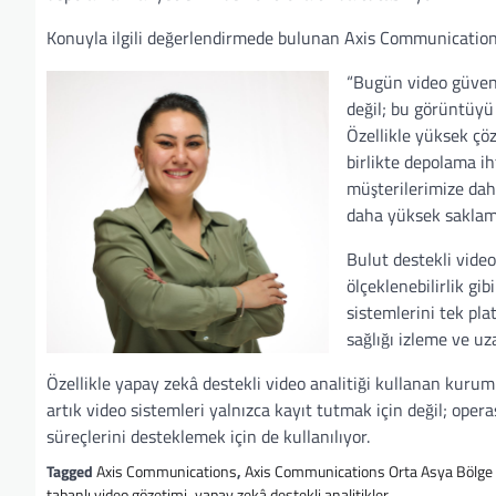
Konuyla ilgili değerlendirmede bulunan Axis Communication
“Bugün video güvenl
değil; bu görüntüyü 
Özellikle yüksek çö
birlikte depolama ih
müşterilerimize daha
daha yüksek saklama
Bulut destekli vide
ölçeklenebilirlik gib
sistemlerini tek pl
sağlığı izleme ve uz
Özellikle yapay zekâ destekli video analitiği kullanan kur
artık video sistemleri yalnızca kayıt tutmak için değil; op
süreçlerini desteklemek için de kullanılıyor.
Tagged
Axis Communications
,
Axis Communications Orta Asya Bölge
tabanlı video gözetimi
,
yapay zekâ destekli analitikler