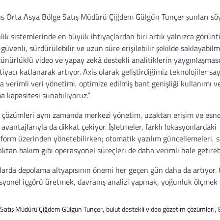
s Orta Asya Bölge Satış Müdürü Çiğdem Gülgün Tunçer şunları söy
ik sistemlerinde en büyük ihtiyaçlardan biri artık yalnızca görün
güvenli, sürdürülebilir ve uzun süre erişilebilir şekilde saklayabilm
zünürlüklü video ve yapay zekâ destekli analitiklerin yaygınlaşmas
tiyacı katlanarak artıyor. Axis olarak geliştirdiğimiz teknolojiler sa
 verimli veri yönetimi, optimize edilmiş bant genişliği kullanımı v
 kapasitesi sunabiliyoruz.”
o çözümleri aynı zamanda merkezi yönetim, uzaktan erişim ve esn
i avantajlarıyla da dikkat çekiyor. İşletmeler, farklı lokasyonlardaki
atform üzerinden yönetebilirken; otomatik yazılım güncellemeleri, 
aktan bakım gibi operasyonel süreçleri de daha verimli hale getirebi
umlarda depolama altyapısının önemi her geçen gün daha da artıyor.
erasyonel içgörü üretmek, davranış analizi yapmak, yoğunluk ölçmek
 Satış Müdürü Çiğdem Gülgün Tunçer
,
bulut destekli video gözetim çözümleri
,