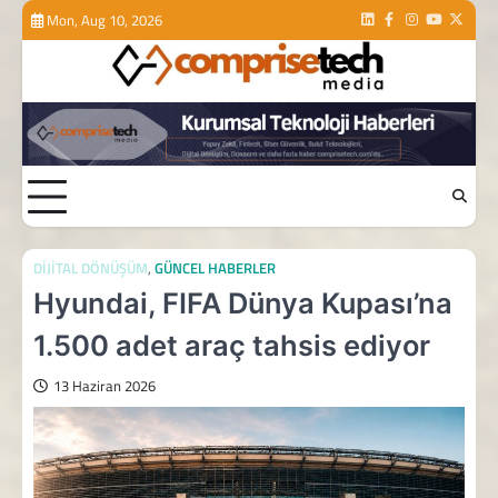
Skip
Mon, Aug 10, 2026
Linkedin
Facebook
Instagram
Youtube
Twitte
to
content
DIJITAL DÖNÜŞÜM
,
GÜNCEL HABERLER
Hyundai, FIFA Dünya Kupası’na
1.500 adet araç tahsis ediyor
13 Haziran 2026