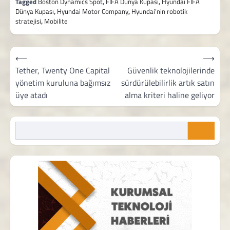
Tagged
Boston Dynamics Spot
,
FIFA Dünya Kupası
,
Hyundai FIFA
Dünya Kupası
,
Hyundai Motor Company
,
Hyundai’nin robotik
stratejisi
,
Mobilite
Yazı
⟵
⟶
gezinmesi
Tether, Twenty One Capital
Güvenlik teknolojilerinde
yönetim kuruluna bağımsız
sürdürülebilirlik artık satın
üye atadı
alma kriteri haline geliyor