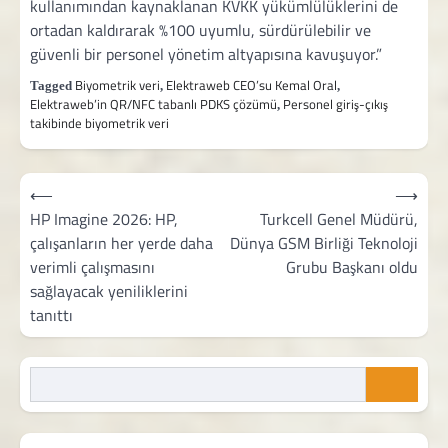
kullanımından kaynaklanan KVKK yükümlülüklerini de
ortadan kaldırarak %100 uyumlu, sürdürülebilir ve
güvenli bir personel yönetim altyapısına kavuşuyor.”
Biyometrik veri
Elektraweb CEO’su Kemal Oral
Tagged
,
,
Elektraweb’in QR/NFC tabanlı PDKS çözümü
Personel giriş-çıkış
,
takibinde biyometrik veri
Yazı
⟵
⟶
gezinmesi
HP Imagine 2026: HP,
Turkcell Genel Müdürü,
çalışanların her yerde daha
Dünya GSM Birliği Teknoloji
verimli çalışmasını
Grubu Başkanı oldu
sağlayacak yeniliklerini
tanıttı