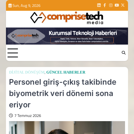
Skip
Sun, Aug 9, 2026
Linkedin
Facebook
Instagram
Youtube
Twitte
to
content
,
DIJITAL DÖNÜŞÜM
GÜNCEL HABERLER
Personel giriş-çıkış takibinde
biyometrik veri dönemi sona
eriyor
7 Temmuz 2026