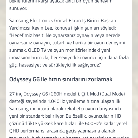
beklentilerini karşılayacak akıcı bir oyun deneyimi
sunuyor.
Samsung Electronics Görsel Ekran İş Birimi Başkan
Yardımcısı Kevin Lee, konuya ilişkin şunları söyledi:
“Hedefimiz basit: Ne oynarsanız oynayın veya nerede
oynarsanız oynayın, tutarlı ve harika bir oyun deneyimi
sunmak. OLED TV ve oyun monitörlerindeki yeni
inovasyonlarımızla, her seviyedeki oyuncu için daha fazla
güç, hassasiyet ve sürükleyicilik sağlıyoruz.”
Odyssey G6 ile hızın sınırlarını zorlamak
27 inç Odyssey G6 (G60H modeli), Çift Mod (Dual Mode)
desteği sayesinde 1.040Hz yenileme hızına ulaşan ilk
Samsung monitörü olarak rekabetçi oyun dünyasında
yeni bir standart belirliyor. Bu özellik, oyuncuların HD
çözünürlükte yüksek kare hızları ile 600Hz’e kadar yerel
QHD performansı arasında geçiş yapmasına olanak