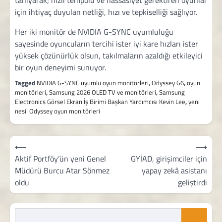
tanıyarak; hızlı tempolu ve hassasiyet gerektiren oyunlar
için ihtiyaç duyulan netliği, hızı ve tepkiselliği sağlıyor.
Her iki monitör de NVIDIA G-SYNC uyumluluğu
sayesinde oyuncuların tercihi ister iyi kare hızları ister
yüksek çözünürlük olsun, takılmaların azaldığı etkileyici
bir oyun deneyimi sunuyor.
Tagged
NVIDIA G-SYNC uyumlu oyun monitörleri
,
Odyssey G6
,
oyun
monitörleri
,
Samsung 2026 OLED TV ve monitörleri
,
Samsung
Electronics Görsel Ekran İş Birimi Başkan Yardımcısı Kevin Lee
,
yeni
nesil Odyssey oyun monitörleri
Yazı
⟵
⟶
gezinmesi
Aktif Portföy’ün yeni Genel
GYİAD, girişimciler için
Müdürü Burcu Atar Sönmez
yapay zekâ asistanı
oldu
geliştirdi