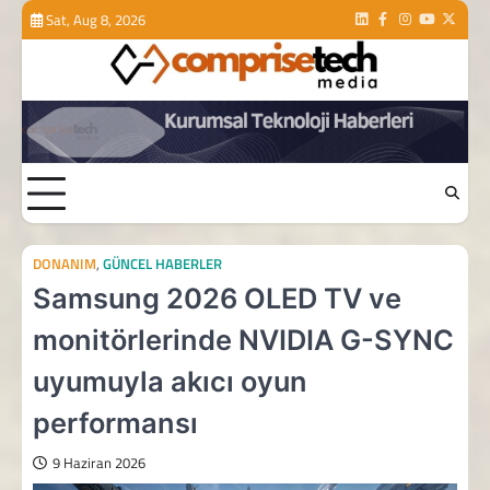
Skip
Sat, Aug 8, 2026
Linkedin
Facebook
Instagram
Youtube
Twitte
to
content
DONANIM
,
GÜNCEL HABERLER
Samsung 2026 OLED TV ve
monitörlerinde NVIDIA G-SYNC
uyumuyla akıcı oyun
performansı
9 Haziran 2026