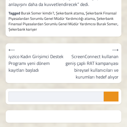
anlayışını daha da kuvvetlendirecek” dedi.
Tagged
Burak Somer kimdir?
,
Şekerbank atama
,
Şekerbank Finansal
Piyasalardan Sorumlu Genel Müdür Yardımcılığı atama
,
Şekerbank
Finansal Piyasalardan Sorumlu Genel Müdür Yardımcısı Burak Somer
,
Şekerbank kariyer
Yazı
⟵
⟶
gezinmesi
iyzico Kadın Girişimci Destek
ScreenConnect kullanan
Programı yeni dönem
geniş çaplı RAT kampanyası
kayıtları başladı
bireysel kullanıcıları ve
kurumları hedef alıyor