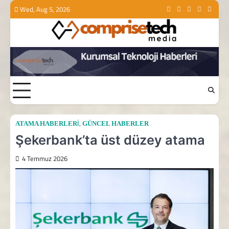
Skip
Wed, Aug 5, 2026
Linkedin
Facebook
Instagram
Youtube
Twitte
to
content
,
ATAMA HABERLERI
GÜNCEL HABERLER
Şekerbank’ta üst düzey atama
4 Temmuz 2026