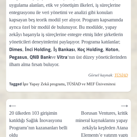
uygulama alanları, etik ve yönetişim ilkeleri, iş süreçlerine
entegrasyonu ile veri yönetimi ve analizi gibi konuları
kapsayan beş teorik modül yer alıyor. Program kapsamında
ayrıca özel bir modül de bulunuyor. Bu modülde, yapay
zekâyı başarıyla iş süreçlerine entegre etmiş lider şirketlerin
yöneticileri deneyimlerini paylaşıyor. Programa katılanlar;
Dimes
İnci Holding
İş Bankası
Koç Holding
Koton
,
,
,
,
,
Pegasus
QNB Bank
Vitra
,
ve
‘nın üst düzey yöneticilerinden
ilham alma fırsatı buluyor.
Görsel kaynak:
TÜSİAD
Tagged
,
İşte Yapay Zekâ programı
TÜSİAD ve MEF Üniversitesi
Yazı
⟵
⟶
gezinmesi
20 ülkeden 103 girişimin
Borusan Ventures, kritik
katıldığı Sağlık İnovasyonu
mineral kaynaklarını yapay
Programı’nın kazananları belli
zekâyla keşfeden Atana
oldu
Elements’e yatırım yaptı