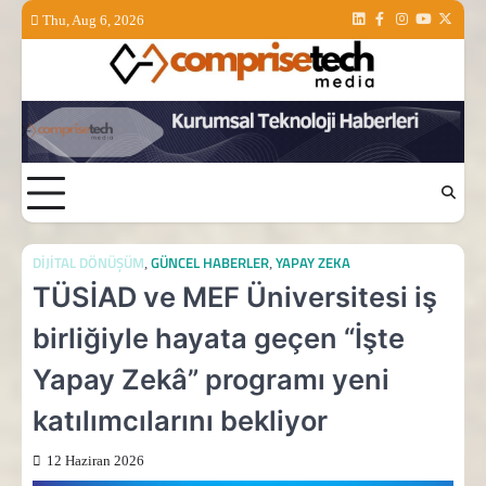
Skip
Thu, Aug 6, 2026
Linkedin
Facebook
Instagram
Youtube
Twitter
to
content
DIJITAL DÖNÜŞÜM
GÜNCEL HABERLER
YAPAY ZEKA
,
,
TÜSİAD ve MEF Üniversitesi iş
birliğiyle hayata geçen “İşte
Yapay Zekâ” programı yeni
katılımcılarını bekliyor
12 Haziran 2026