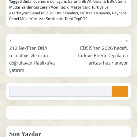
Tagged
Dijital ödeme
,
e dönüşüm
,
Garanti BBVA
,
Garanti BBVA Genel
Müdür Yardımcısı Ceren Acer Kezik
,
Mastercard Türkiye ve
Azerbaycan Genel Müdürü Onur Faydacı
,
Müşteri Deneyimi
,
Payneos
Genel Müdürü Murat Sıcakkanlı
,
Tami CepPOS
Yazı
⟵
⟶
gezinmesi
212 NexT’ten DNA
EDSİS’ten 2026 hedefi:
teknolojisiyle ürün
Türkiye Enerji Depolama
doğrulayan Haelixa’ya
Haritası hazırlanıyor
yatırım
Son Yazılar