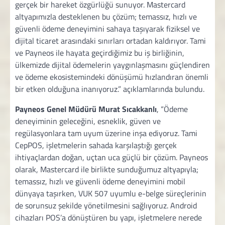
gerçek bir hareket özgürlüğü sunuyor. Mastercard
altyapımızla desteklenen bu çözüm; temassız, hızlı ve
güvenli ödeme deneyimini sahaya taşıyarak fiziksel ve
dijital ticaret arasındaki sınırları ortadan kaldırıyor. Tami
ve Payneos ile hayata geçirdiğimiz bu iş birliğinin,
ülkemizde dijital ödemelerin yaygınlaşmasını güçlendiren
ve ödeme ekosistemindeki dönüşümü hızlandıran önemli
bir etken olduğuna inanıyoruz.” açıklamlarında bulundu.
Payneos Genel Müdürü Murat Sıcakkanlı
, “Ödeme
deneyiminin geleceğini, esneklik, güven ve
regülasyonlara tam uyum üzerine inşa ediyoruz. Tami
CepPOS, işletmelerin sahada karşılaştığı gerçek
ihtiyaçlardan doğan, uçtan uca güçlü bir çözüm. Payneos
olarak, Mastercard ile birlikte sunduğumuz altyapıyla;
temassız, hızlı ve güvenli ödeme deneyimini mobil
dünyaya taşırken, VUK 507 uyumlu e-belge süreçlerinin
de sorunsuz şekilde yönetilmesini sağlıyoruz. Android
cihazları POS’a dönüştüren bu yapı, işletmelere nerede