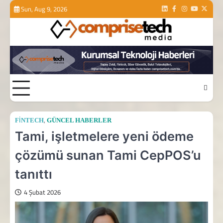
Skip
Sun, Aug 9, 2026
Linkedin
Facebook
Instagram
Youtube
Twitte
to
content
,
FINTECH
GÜNCEL HABERLER
Tami, işletmelere yeni ödeme
çözümü sunan Tami CepPOS’u
tanıttı
4 Şubat 2026