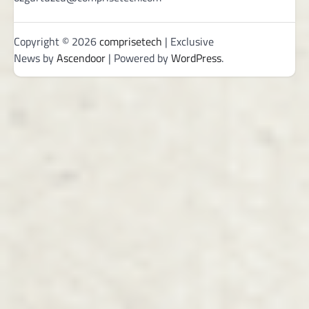
Copyright © 2026
comprisetech
| Exclusive
News by
Ascendoor
| Powered by
WordPress
.